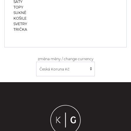
ŠATY
TOPY
SUKNĚ
KOŠILE
SVETRY
TRIČKA
změna měny / change currency