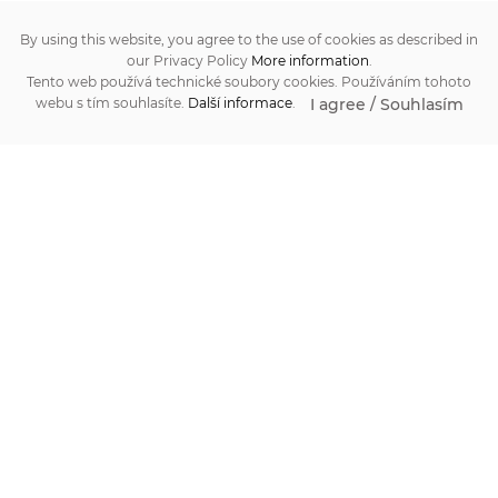
By using this website, you agree to the use of cookies as described in
our Privacy Policy
More information
.
Tento web používá technické soubory cookies. Používáním tohoto
I agree / Souhlasím
webu s tím souhlasíte.
Další informace
.
Zpracování osobních údajů / GDPR
Obchodní podmínky / Terms and Conditions
Tabulka velikostí / Standard Sizes
Formulář pro vrácení zboží / Return form