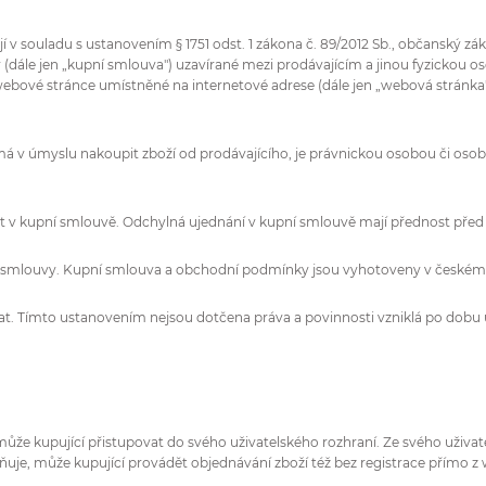
 v souladu s ustanovením § 1751 odst. 1 zákona č. 89/2012 Sb., občanský zá
 (dále jen „kupní smlouva") uzavírané mezi prodávajícím a jinou fyzickou 
ebové stránce umístněné na internetové adrese (dále jen „webová stránka"
má v úmyslu nakoupit zboží od prodávajícího, je právnickou osobou či osobo
t v kupní smlouvě. Odchylná ujednání v kupní smlouvě mají přednost př
 smlouvy. Kupní smlouva a obchodní podmínky jsou vyhotoveny v českém ja
at. Tímto ustanovením nejsou dotčena práva a povinnosti vzniklá po dob
může kupující přistupovat do svého uživatelského rozhraní. Ze svého uživat
žňuje, může kupující provádět objednávání zboží též bez registrace přímo