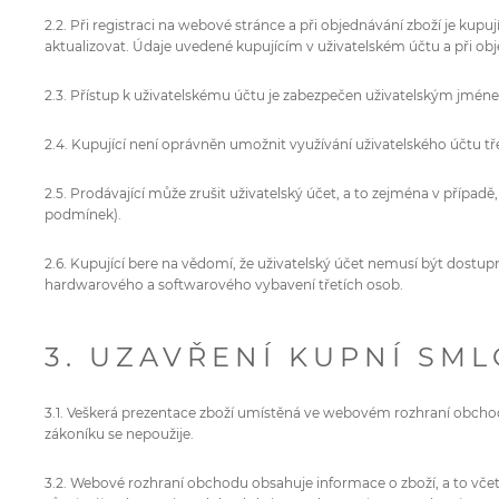
2.2. Při registraci na webové stránce a při objednávání zboží je kup
aktualizovat. Údaje uvedené kupujícím v uživatelském účtu a při ob
2.3. Přístup k uživatelskému účtu je zabezpečen uživatelským jméne
2.4. Kupující není oprávněn umožnit využívání uživatelského účtu 
2.5. Prodávající může zrušit uživatelský účet, a to zejména v případě
podmínek).
2.6. Kupující bere na vědomí, že uživatelský účet nemusí být dost
hardwarového a softwarového vybavení třetích osob.
3. UZAVŘENÍ KUPNÍ SM
3.1. Veškerá prezentace zboží umístěná ve webovém rozhraní obchod
zákoníku se nepoužije.
3.2. Webové rozhraní obchodu obsahuje informace o zboží, a to včet