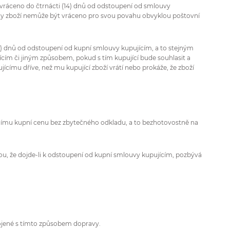
 vráceno do čtrnácti (14) dnů od odstoupení od smlouvy
, kdy zboží nemůže být vráceno pro svou povahu obvyklou poštovní
(14) dnů od odstoupení od kupní smlouvy kupujícím, a to stejným
ujícím či jiným způsobem, pokud s tím kupující bude souhlasit a
jícímu dříve, než mu kupující zboží vrátí nebo prokáže, že zboží
jícímu kupní cenu bez zbytečného odkladu, a to bezhotovostně na
ou, že dojde-li k odstoupení od kupní smlouvy kupujícím, pozbývá
spojené s tímto způsobem dopravy.