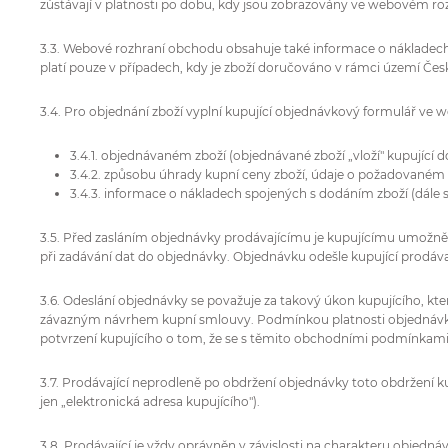
zůstávají v platnosti po dobu, kdy jsou zobrazovány ve webovém r
3.3. Webové rozhraní obchodu obsahuje také informace o nákladec
platí pouze v případech, kdy je zboží doručováno v rámci území Česk
3.4. Pro objednání zboží vyplní kupující objednávkový formulář v
3.4.1. objednávaném zboží (objednávané zboží „vloží" kupujíc
3.4.2. způsobu úhrady kupní ceny zboží, údaje o požadované
3.4.3. informace o nákladech spojených s dodáním zboží (dále s
3.5. Před zasláním objednávky prodávajícímu je kupujícímu umožněno
při zadávání dat do objednávky. Objednávku odešle kupující prodá
3.6. Odeslání objednávky se považuje za takový úkon kupujícího, k
závazným návrhem kupní smlouvy. Podmínkou platnosti objednávky
potvrzení kupujícího o tom, že se s těmito obchodními podmínkami
3.7. Prodávající neprodleně po obdržení objednávky toto obdržení k
jen „elektronická adresa kupujícího").
3.8. Prodávající je vždy oprávněn v závislosti na charakteru objed