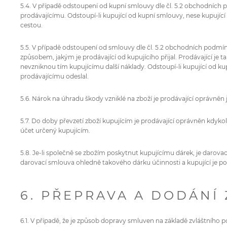
5.4. V případě odstoupení od kupní smlouvy dle čl. 5.2 obchodních
prodávajícímu. Odstoupí-li kupující od kupní smlouvy, nese kupujíc
cestou.
5.5. V případě odstoupení od smlouvy dle čl. 5.2 obchodních podmíne
způsobem, jakým je prodávající od kupujícího přijal. Prodávající je 
nevzniknou tím kupujícímu další náklady. Odstoupí-li kupující od kup
prodávajícímu odeslal.
5.6. Nárok na úhradu škody vzniklé na zboží je prodávající oprávněn
5.7. Do doby převzetí zboží kupujícím je prodávající oprávněn kdyk
účet určený kupujícím.
5.8. Je-li společně se zbožím poskytnut kupujícímu dárek, je daro
darovací smlouva ohledně takového dárku účinnosti a kupující je po
6. PŘEPRAVA A DODÁNÍ 
6.1. V případě, že je způsob dopravy smluven na základě zvláštního