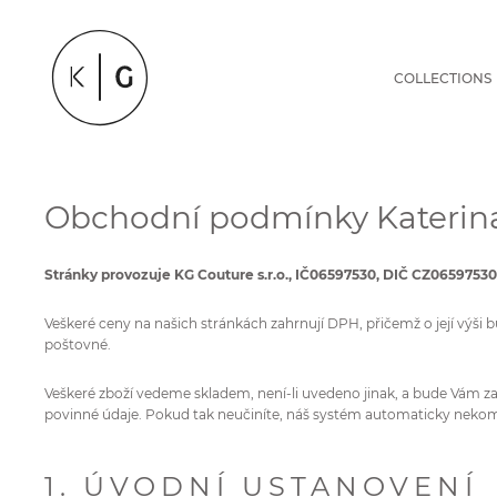
COLLECTIONS
Obchodní podmínky Katerina
Stránky provozuje KG Couture s.r.o., IČ06597530, DIČ CZ06597530
Veškeré ceny na našich stránkách zahrnují DPH, přičemž o její výši
poštovné.
Veškeré zboží vedeme skladem, není-li uvedeno jinak, a bude Vám za
povinné údaje. Pokud tak neučiníte, náš systém automaticky nekom
1. ÚVODNÍ USTANOVENÍ