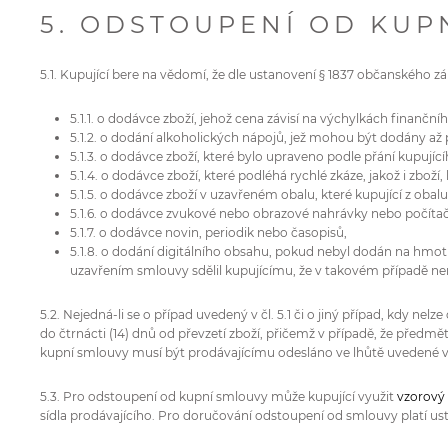
5. ODSTOUPENÍ OD KUP
5.1. Kupující bere na vědomí, že dle ustanovení § 1837 občanského 
5.1.1. o dodávce zboží, jehož cena závisí na výchylkách finanč
5.1.2. o dodání alkoholických nápojů, jež mohou být dodány až po
5.1.3. o dodávce zboží, které bylo upraveno podle přání kupujíc
5.1.4. o dodávce zboží, které podléhá rychlé zkáze, jakož i zbo
5.1.5. o dodávce zboží v uzavřeném obalu, které kupující z obal
5.1.6. o dodávce zvukové nebo obrazové nahrávky nebo počítač
5.1.7. o dodávce novin, periodik nebo časopisů,
5.1.8. o dodání digitálního obsahu, pokud nebyl dodán na hm
uzavřením smlouvy sdělil kupujícímu, že v takovém případě n
5.2. Nejedná-li se o případ uvedený v čl. 5.1 či o jiný případ, kdy 
do čtrnácti (14) dnů od převzetí zboží, přičemž v případě, že předm
kupní smlouvy musí být prodávajícímu odesláno ve lhůtě uvedené v
5.3. Pro odstoupení od kupní smlouvy může kupující využit
vzorový 
sídla prodávajícího. Pro doručování odstoupení od smlouvy platí us