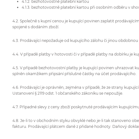
4.1.2. bezhotovostně platební kartou
4.1.3. bezhotovostně platební kartou při osobním odběru v sho
4.2. Společně s kupní cenou je kupující povinen zaplatit prodávajíc
spojené s dodáním zboží.
4.3. Prodávající nepožaduje od kupujícího zálohu či jinou obdobno
4.4. V případě platby v hotovosti či v případě platby na dobírku je 
4.5. V případě bezhotovostní platby je kupující povinen uhrazovat k
splněn okamžikem připsání příslušné částky na účet prodávajícího.
4.6. Prodávající je oprávněn, zejména v případě, že ze strany kupuj
Ustanovení § 2119 odst. 1 občanského zákoníku se nepoužije.
4.7. Případné slevy z ceny zboží poskytnuté prodávajícím kupující
4.8. Je-li to v obchodním styku obvyklé nebo je-li tak stanoveno 
fakturu. Prodávající plátcem daně z přidané hodnoty. Daňový doklad 