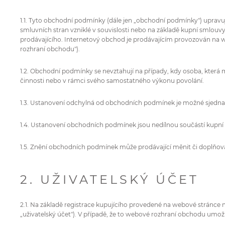
1.1. Tyto obchodní podmínky (dále jen „obchodní podmínky") upravují
smluvních stran vzniklé v souvislosti nebo na základě kupní smlouvy
prodávajícího. Internetový obchod je prodávajícím provozován na w
rozhraní obchodu").
1.2. Obchodní podmínky se nevztahují na případy, kdy osoba, která 
činnosti nebo v rámci svého samostatného výkonu povolání.
1.3. Ustanovení odchylná od obchodních podmínek je možné sjedna
1.4. Ustanovení obchodních podmínek jsou nedílnou součástí kupní
1.5. Znění obchodních podmínek může prodávající měnit či doplňov
2. UŽIVATELSKÝ ÚČET
2.1. Na základě registrace kupujícího provedené na webové stránce 
„uživatelský účet"). V případě, že to webové rozhraní obchodu umo