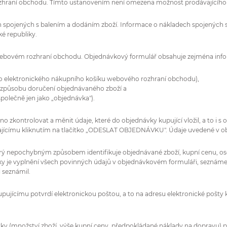
ozhraní obchodu. Tímto ustanovením není omezena možnost prodávajícího 
h spojených s balením a dodáním zboží. Informace o nákladech spojenýc
é republiky.
e webovém rozhraní obchodu. Objednávkový formulář obsahuje zejména inf
í do elektronického nákupního košíku webového rozhraní obchodu),
m způsobu doručení objednávaného zboží a
polečně jen jako „objednávka").
 zkontrolovat a měnit údaje, které do objednávky kupující vložil, a to i s
vajícímu kliknutím na tlačítko „ODESLAT OBJEDNÁVKU". Údaje uvedené v o
terý nepochybným způsobem identifikuje objednávané zboží, kupní cenu, oso
 je vyplnění všech povinných údajů v objednávkovém formuláři, seznám
 seznámil.
upujícímu potvrdí elektronickou poštou, a to na adresu elektronické pošty 
návky (množství zboží, výše kupní ceny, předpokládané náklady na dopravu)