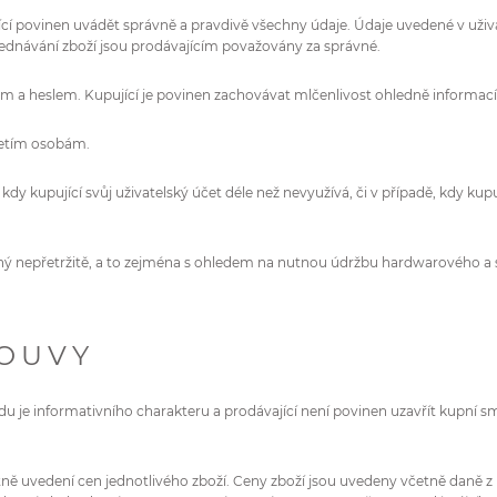
ující povinen uvádět správně a pravdivě všechny údaje. Údaje uvedené v uživ
jednávání zboží jsou prodávajícím považovány za správné.
m a heslem. Kupující je povinen zachovávat mlčenlivost ohledně informací
třetím osobám.
, kdy kupující svůj uživatelský účet déle než nevyužívá, či v případě, kdy k
upný nepřetržitě, a to zejména s ohledem na nutnou údržbu hardwarového a
LOUVY
u je informativního charakteru a prodávající není povinen uzavřít kupní s
ně uvedení cen jednotlivého zboží. Ceny zboží jsou uvedeny včetně daně z 