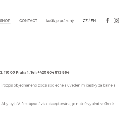
-SHOP
CONTACT
košík je prázdný
CZ
/
EN
32,
110 00
Praha 1. Tel: +420 604 873 864
ní rozpis objednaného zboží společně s uvedením částky za balné a
. Aby byla Vaše objednávka akceptována, je nutné vyplnit veškeré