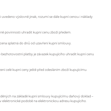
li uvedeno výslovně jinak, rozumí se dále kupní cenou i náklady
dně povinnosti uhradit kupní cenu zboží předem.
ní cena splatná do dnů od uzavření kupní smlouvy.
ě bezhotovostní platby je závazek kupujícího uhradit kupní cenu
zení celé kupní ceny ještě před odesláním zboží kupujícímu.
ováděných na základě kupní smlouvy kupujícímu daňový doklad –
j v elektronické podobě na elektronickou adresu kupujícího.