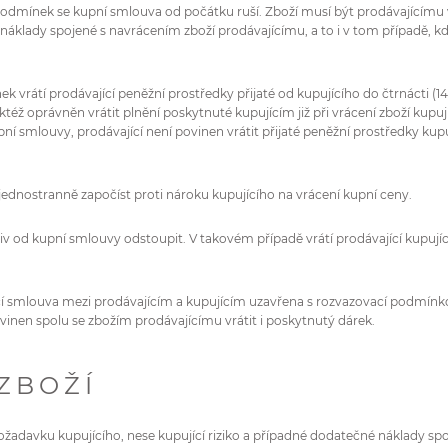
 podmínek se kupní smlouva od počátku ruší. Zboží musí být prodávajícímu
í náklady spojené s navrácením zboží prodávajícímu, a to i v tom případě
k vrátí prodávající peněžní prostředky přijaté od kupujícího do čtrnácti 
taktéž oprávněn vrátit plnění poskytnuté kupujícím již při vrácení zboží kup
ní smlouvy, prodávající není povinen vrátit přijaté peněžní prostředky kupu
 jednostranně započíst proti nároku kupujícího na vrácení kupní ceny.
oliv od kupní smlouvy odstoupit. V takovém případě vrátí prodávající kupu
vací smlouva mezi prodávajícím a kupujícím uzavřena s rozvazovací podmínk
vinen spolu se zbožím prodávajícímu vrátit i poskytnutý dárek.
ZBOŽÍ
 požadavku kupujícího, nese kupující riziko a případné dodatečné náklady 