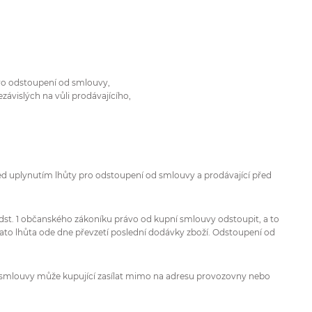
 pro odstoupení od smlouvy,
závislých na vůli prodávajícího,
d uplynutím lhůty pro odstoupení od smlouvy a prodávající před
9 odst. 1 občanského zákoníku právo od kupní smlouvy odstoupit, a to
 tato lhůta ode dne převzetí poslední dodávky zboží. Odstoupení od
 smlouvy může kupující zasílat mimo na adresu provozovny nebo