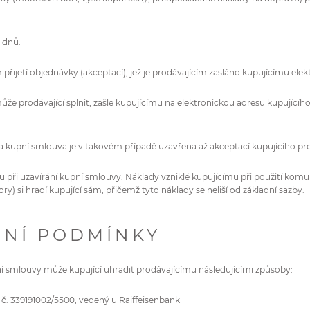
 dnů.
přijetí objednávky (akceptací), jež je prodávajícím zasláno kupujícímu elek
může prodávající splnit, zašle kupujícímu na elektronickou adresu kupuj
 kupní smlouva je v takovém případě uzavřena až akceptací kupujícího pro
u při uzavírání kupní smlouvy. Náklady vzniklé kupujícímu při použití komu
y) si hradí kupující sám, přičemž tyto náklady se neliší od základní sazby.
BNÍ PODMÍNKY
ní smlouvy může kupující uhradit prodávajícímu následujícími způsoby:
č. 339191002/5500, vedený u Raiffeisenbank