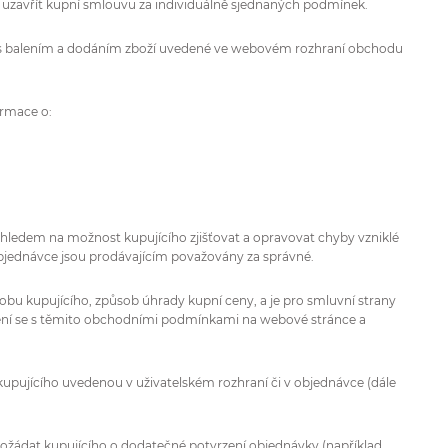
uzavřít kupní smlouvu za individuálně sjednaných podmínek.
h s balením a dodáním zboží uvedené ve webovém rozhraní obchodu
ormace o:
 ohledem na možnost kupujícího zjišťovat a opravovat chyby vzniklé
bjednávce jsou prodávajícím považovány za správné.
bu kupujícího, způsob úhrady kupní ceny, a je pro smluvní strany
ení se s těmito obchodními podmínkami na webové stránce a
kupujícího uvedenou v uživatelském rozhraní či v objednávce (dále
 požádat kupujícího o dodatečné potvrzení objednávky (například