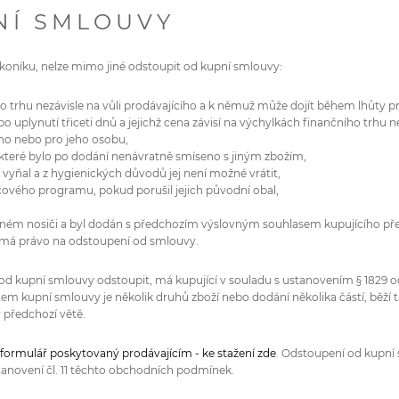
NÍ SMLOUVY
zákoníku, nelze mimo jiné odstoupit od kupní smlouvy:
ního trhu nezávisle na vůli prodávajícího a k němuž může dojít během lhůty
 uplynutí třiceti dnů a jejichž cena závisí na výchylkách finančního trhu ne
ího nebo pro jeho osobu,
ží, které bylo po dodání nenávratně smíseno s jiným zbožím,
u vyňal a z hygienických důvodů jej není možné vrátit,
ového programu, pokud porušil jejich původní obal,
otném nosiči a byl dodán s předchozím výslovným souhlasem kupujícího pře
emá právo na odstoupení od smlouvy.
nelze od kupní smlouvy odstoupit, má kupující v souladu s ustanovením § 182
ětem kupní smlouvy je několik druhů zboží nebo dodání několika částí, běží
 předchozí větě.
formulář poskytovaný prodávajícím - ke stažení zde
. Odstoupení od kupní
tanovení čl. 11 těchto obchodních podmínek.