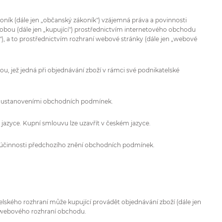
koník (dále jen „občanský zákoník") vzájemná práva a povinnosti
osobou (dále jen „kupující") prostřednictvím internetového obchodu
), a to prostřednictvím rozhraní webové stránky (dále jen „webové
u, jež jedná při objednávání zboží v rámci své podnikatelské
ed ustanoveními obchodních podmínek.
zyce. Kupní smlouvu lze uzavřít v českém jazyce.
u účinnosti předchozího znění obchodních podmínek.
elského rozhraní může kupující provádět objednávání zboží (dále jen
 z webového rozhraní obchodu.