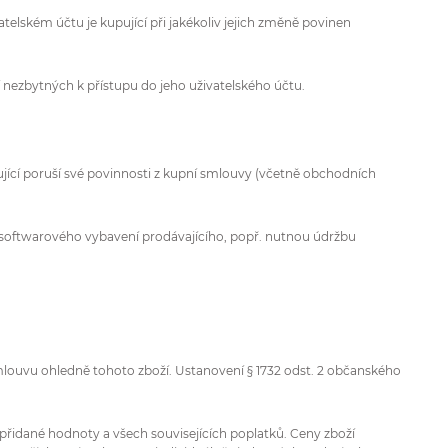
atelském účtu je kupující při jakékoliv jejich změně povinen
 nezbytných k přístupu do jeho uživatelského účtu.
upující poruší své povinnosti z kupní smlouvy (včetně obchodních
 softwarového vybavení prodávajícího, popř. nutnou údržbu
mlouvu ohledně tohoto zboží. Ustanovení § 1732 odst. 2 občanského
přidané hodnoty a všech souvisejících poplatků. Ceny zboží