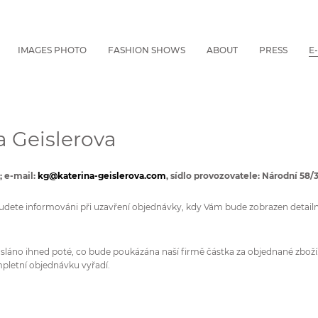
IMAGES PHOTO
FASHION SHOWS
ABOUT
PRESS
E
 Geislerova
; e-mail:
kg@katerina-geislerova.com
, sídlo provozovatele: Národní 58/
 budete informováni při uzavření objednávky, kdy Vám bude zobrazen detail
sláno ihned poté, co bude poukázána naší firmě částka za objednané zboží
pletní objednávku vyřadí.