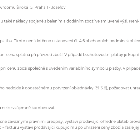
wroomu Široká 15, Praha 1 - Josefov
ímu také náklady spojené s balením a dodáním zboží ve smluvené výši. Není-
u platbu. Tímto není dotčeno ustanovení čl. 4.6 obchodních podmínek ohle
kupní cena splatná při převzetí zboží. V případě bezhotovostní platby je kup
upní cenu zboží společně s uvedením variabilního symbolu platby. V případ
ícího nedojde k dodatečnému potvrzení objednávky (čl. 3.6), požadovat uhra
mu nelze vzájemně kombinovat.
obecně závaznými právními předpisy, vystaví prodávající ohledně plateb pr
– fakturu vystaví prodávající kupujícímu po uhrazení ceny zboží a zašle je