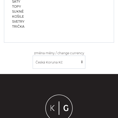
ŠATY
TOPY
SUKNĚ
KOŠILE
SVETRY
TRIČKA
změna měny / change currency