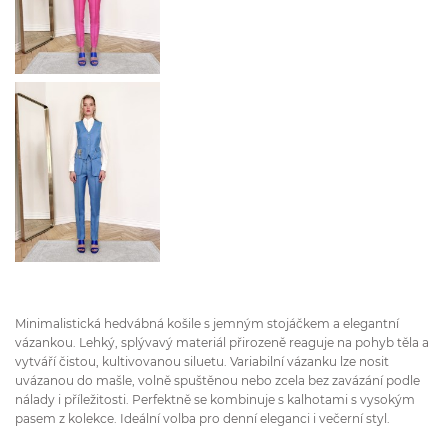
Minimalistická hedvábná košile s jemným stojáčkem a elegantní
vázankou. Lehký, splývavý materiál přirozeně reaguje na pohyb těla a
vytváří čistou, kultivovanou siluetu. Variabilní vázanku lze nosit
uvázanou do mašle, volně spuštěnou nebo zcela bez zavázání podle
nálady i příležitosti. Perfektně se kombinuje s kalhotami s vysokým
pasem z kolekce. Ideální volba pro denní eleganci i večerní styl.