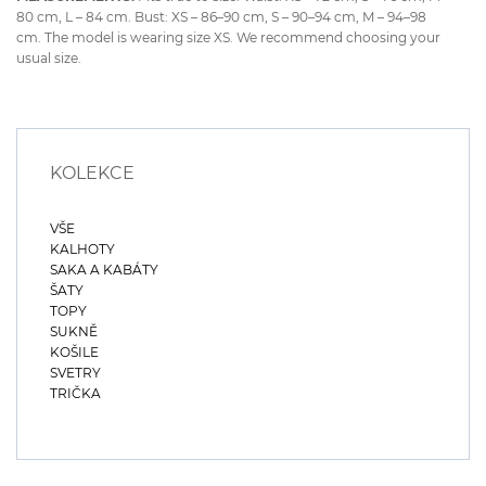
80 cm, L – 84 cm. Bust: XS – 86–90 cm, S – 90–94 cm, M – 94–98
cm. The model is wearing size XS. We recommend choosing your
usual size.
KOLEKCE
VŠE
KALHOTY
SAKA A KABÁTY
ŠATY
TOPY
SUKNĚ
KOŠILE
SVETRY
TRIČKA