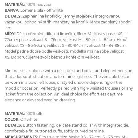
MATERIÁL:
100% hedvábí
BARVA:
Lomená bílá - off white
DETAILY:
Zapínání na knoflíčky, jemný stojáček s integrovanou
vázankou, pohodlný střih, manžety na knoflík, lehce zaoblený spodní
lem.
MÍRY:
Délka předního dílu, od límečku, 61cm. Velikost v pase : XS =
72cm v pase, velikost S = 76cm, velikost M = 80cm, L= 84cm. Hruď:
velikost XS – 86-90cm, velikost S – 90-94cm, velikost M – 94-98cm.
Model padne dobře podle velikosti, modelka má na sobě velikost
XS. Doporučujeme zvolit běžnou konfekční velikost.
Minimalist silk blouse with a delicate stand collar and elegant neck tie
that adds sophistication and feminine lightness. The versatile tie can
be worn in a bow, left loose, or styled undone depending on the
mood or occasion. Perfectly paired with high-waisted trousers or any
jacket from the collection. An ideal choice for effortless daytime
elegance or elevated evening dressing.
MATERIAL:
100% silk
COLOR:
Off white
DETAILS:
Button fastening, delicate stand collar with integrated tie,
comfortable fit, buttoned cuffs, softly curved hemline.
MEASUREMENTS:
Fits true to size. Waist: XS – 72 cm, S – 76 cm, M –