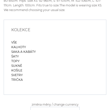
80-84cm. Hips: Size XS: 92-96cm, S: 97-101cm, M: 102-106cm, L: 107-
111cm. Length: 100cm. Fits true to size.The model is wearing size XS.
We recommend choosing your usual size.
KOLEKCE
VŠE
KALHOTY
SAKA A KABÁTY
ŠATY
TOPY
SUKNĚ
KOŠILE
SVETRY
TRIČKA
změna měny / change currency