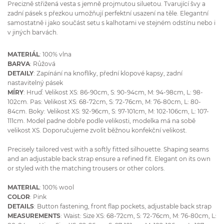
Precizně střižená vesta s jemně projmutou siluetou. Tvarující švy a
zadní pásek s přezkou umožňují perfektní usazení na těle. Elegantní
samostatně i jako součást setu s kalhotami ve stejném odstínu nebo i
v jiných barvách.
MATERIÁL
: 100% vlna
BARVA
: Růžová
DETAILY
: Zapínání na knoflíky, přední klopové kapsy, zadní
nastavitelný pásek
MÍRY
: Hruď: Velikost XS: 86-90cm, S: 90-94cm, M: 94-98cm, L: 98-
102cm. Pas: Velikost XS: 68-72cm, S: 72-76cm, M: 76-80cm, L: 80-
84cm. Boky: Velikost XS: 92-96cm, S: 97-101cm, M: 102-106cm, L: 107-
111cm. Model padne dobře podle velikosti, modelka má na sobě
velikost XS. Doporučujeme zvolit běžnou konfekční velikost.
Precisely tailored vest with a softly fitted silhouette. Shaping seams
and an adjustable back strap ensure a refined fit. Elegant on its own
or styled with the matching trousers or other colors.
MATERIAL
: 100% wool
COLOR
: Pink
DETAILS
: Button fastening, front flap pockets, adjustable back strap
MEASUREMENTS
: Waist: Size XS: 68-72cm, S: 72-76cm, M: 76-80cm, L: