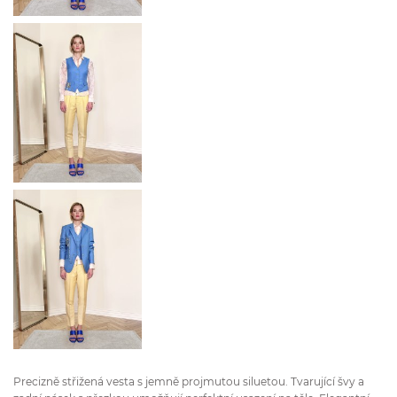
Precizně střižená vesta s jemně projmutou siluetou. Tvarující švy a