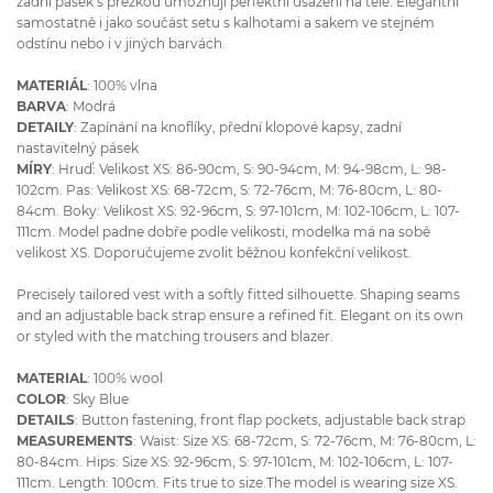
zadní pásek s přezkou umožňují perfektní usazení na těle. Elegantní
samostatně i jako součást setu s kalhotami a sakem ve stejném
odstínu nebo i v jiných barvách.
MATERIÁL
: 100% vlna
BARVA
: Modrá
DETAILY
: Zapínání na knoflíky, přední klopové kapsy, zadní
nastavitelný pásek
MÍRY
: Hruď: Velikost XS: 86-90cm, S: 90-94cm, M: 94-98cm, L: 98-
102cm. Pas: Velikost XS: 68-72cm, S: 72-76cm, M: 76-80cm, L: 80-
84cm. Boky: Velikost XS: 92-96cm, S: 97-101cm, M: 102-106cm, L: 107-
111cm. Model padne dobře podle velikosti, modelka má na sobě
velikost XS. Doporučujeme zvolit běžnou konfekční velikost.
Precisely tailored vest with a softly fitted silhouette. Shaping seams
and an adjustable back strap ensure a refined fit. Elegant on its own
or styled with the matching trousers and blazer.
MATERIAL
: 100% wool
COLOR
: Sky Blue
DETAILS
: Button fastening, front flap pockets, adjustable back strap
MEASUREMENTS
: Waist: Size XS: 68-72cm, S: 72-76cm, M: 76-80cm, L:
80-84cm. Hips: Size XS: 92-96cm, S: 97-101cm, M: 102-106cm, L: 107-
111cm. Length: 100cm. Fits true to size.The model is wearing size XS.