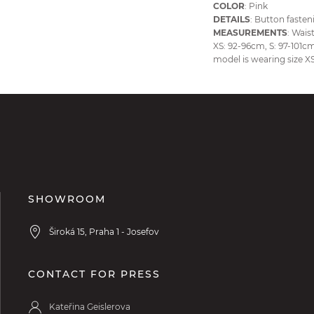
COLOR
: Pink
DETAILS
: Button fasten
MEASUREMENTS
: Wais
XS: 92-96cm, S: 97-101cm
model is wearing size 
SHOWROOM
Široká 15, Praha 1 - Josefov
CONTACT FOR PRESS
Kateřina Geislerova