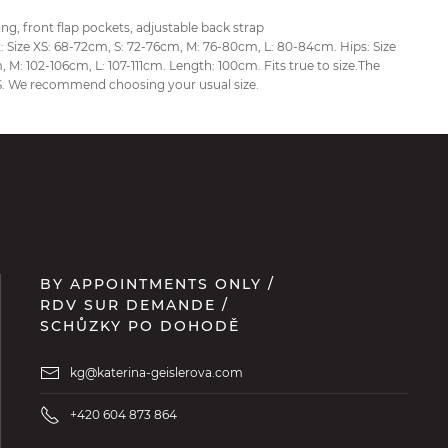
ing, front flap pockets, adjustable back strap
t: Size XS: 68-72cm, S: 72-76cm, M: 76-80cm, L: 80-84cm. Hips: Size
, M: 102-106cm, L: 107-111cm. Length: 100cm. Fits true to size.The
XS. We recommend choosing your usual size.
BY APPOINTMENTS ONLY /
RDV SUR DEMANDE /
SCHŮZKY PO DOHODĚ
kg@katerina-geislerova.com
+420 604 873 864