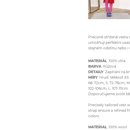
Precizně střižená vesta 
umožňují perfektní usaz
stejném odstínu nebo i 
MATERIÁL
: 100% vlna
BARVA
: Růžová
DETAILY
: Zapínání na k
MÍRY
: Hruď: Velikost X
68-72cm, S: 72-76cm, M:
102-106cm, L: 107-111cm
Doporučujeme zvolit bě
Precisely tailored vest 
strap ensure a refined f
colors.
MATERIAL
: 100% wool