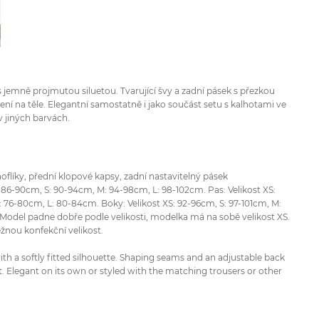
s jemně projmutou siluetou. Tvarující švy a zadní pásek s přezkou
ení na těle. Elegantní samostatně i jako součást setu s kalhotami ve
v jiných barvách.
noflíky, přední klopové kapsy, zadní nastavitelný pásek
S: 86-90cm, S: 90-94cm, M: 94-98cm, L: 98-102cm. Pas: Velikost XS:
 76-80cm, L: 80-84cm. Boky: Velikost XS: 92-96cm, S: 97-101cm, M:
. Model padne dobře podle velikosti, modelka má na sobě velikost XS.
žnou konfekční velikost.
with a softly fitted silhouette. Shaping seams and an adjustable back
it. Elegant on its own or styled with the matching trousers or other