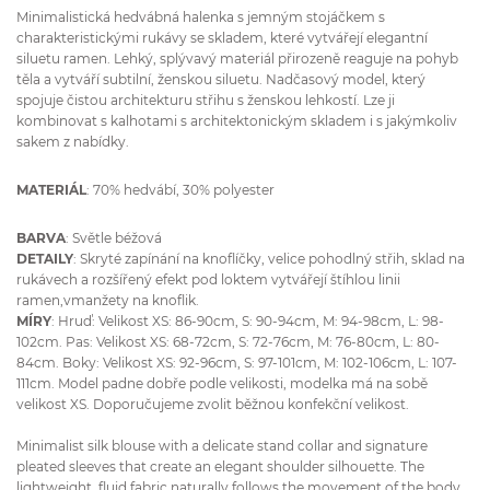
Minimalistická hedvábná halenka s jemným stojáčkem s
charakteristickými rukávy se skladem, které vytvářejí elegantní
siluetu ramen. Lehký, splývavý materiál přirozeně reaguje na pohyb
těla a vytváří subtilní, ženskou siluetu. Nadčasový model, který
spojuje čistou architekturu střihu s ženskou lehkostí. Lze ji
kombinovat s kalhotami s architektonickým skladem i s jakýmkoliv
sakem z nabídky.
MATERIÁL
: 70% hedvábí, 30% polyester
BARVA
: Světle béžová
DETAILY
: Skryté zapínání na knoflíčky, velice pohodlný střih, sklad na
rukávech a rozšířený efekt pod loktem vytvářejí štíhlou linii
ramen,vmanžety na knoflik.
MÍRY
: Hruď: Velikost XS: 86-90cm, S: 90-94cm, M: 94-98cm, L: 98-
102cm. Pas: Velikost XS: 68-72cm, S: 72-76cm, M: 76-80cm, L: 80-
84cm. Boky: Velikost XS: 92-96cm, S: 97-101cm, M: 102-106cm, L: 107-
111cm. Model padne dobře podle velikosti, modelka má na sobě
velikost XS. Doporučujeme zvolit běžnou konfekční velikost.
Minimalist silk blouse with a delicate stand collar and signature
pleated sleeves that create an elegant shoulder silhouette. The
lightweight, fluid fabric naturally follows the movement of the body