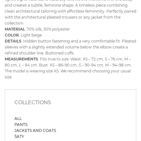
and creates a subtle, feminine shape. A timeless piece combining
clean architectural tailoring with effortless femininity. Perfectly paired
with the architectural pleated trousers or any jacket from the
collection.
MATERIAL
: 70% silk, 30% polyester
COLOR
: Light beige
DETAILS
: Hidden button fastening and a very comfortable fit. Pleated
sleeves with a slightly extended volume below the elbow create a
refined shoulder line. Buttoned cuffs.
MEASUREMENTS
: Fits true to size. Waist: XS – 72 cm, S – 76 cm, M –
80 cm, L – 84 cm. Bust: XS – 86–90 cm, S – 90–94 cm, M – 94–98 cm.
The model is wearing size XS. We recommend choosing your usual
size.
COLLECTIONS
ALL
PANTS
JACKETS AND COATS
ŠATY