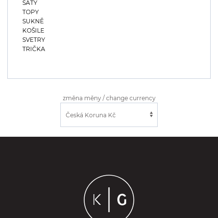
ŠATY
TOPY
SUKNĚ
KOŠILE
SVETRY
TRIČKA
změna měny / change currency